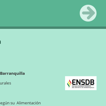
Siguiente
»
n
Barranquilla
turales
 según su Alimentación