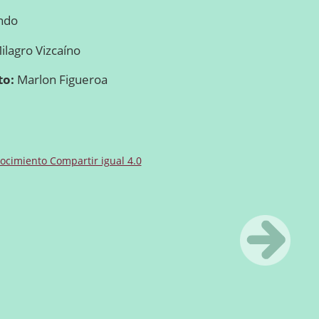
ndo
ilagro Vizcaíno
to:
Marlon Figueroa
cimiento Compartir igual 4.0
Siguiente